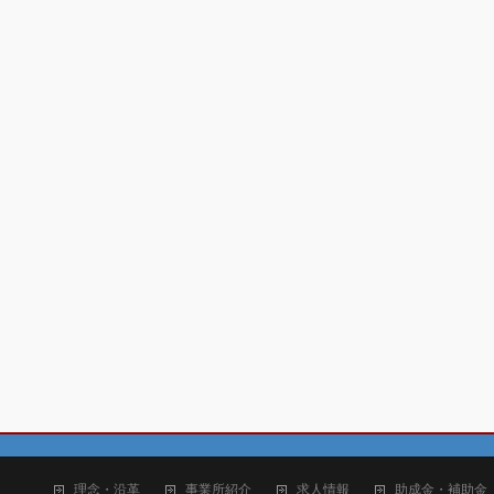
理念・沿革
事業所紹介
求人情報
助成金・補助金