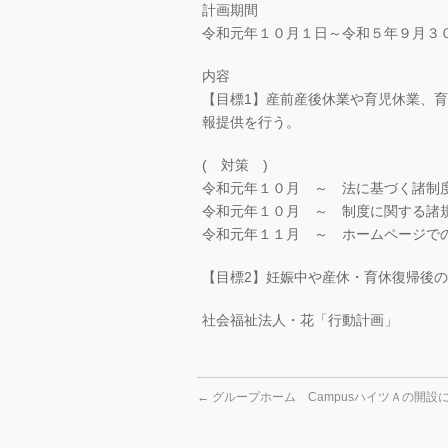
計画期間
令和元年１０月１日～令和５年９月３
内容
【目標1】産前産後休業や育児休業、
報提供を行う。
( 対策 )
令和元年１０月 ～ 法に基づく諸制
令和元年１０月 ～ 制度に関する諸
令和元年１１月 ～ ホームページで
【目標2】妊娠中や産休・育休復帰後
社会福祉法人・花「行動計画」
←
グループホーム CampusハイツＡの開設