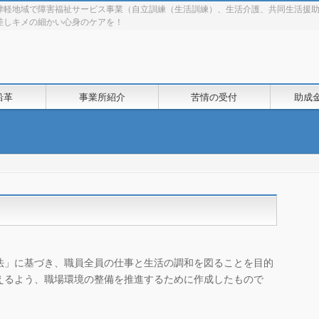
に津軽地域で障害福祉サービス事業（自立訓練（生活訓練）、生活介護、共同生活援
差しキメの細かい心身のケアを！
沿革
事業所紹介
苦情の受付
助成
法」に基づき、職員全員の仕事と生活の調和を図ることを目的
えるよう、職場環境の整備を推進するために作成したもので