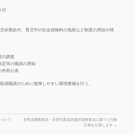
０日
育児休業給付、育児中の社会保険料の免除など制度の周知や情
度の調査
規定等の職員の周知
の外部公表
の助成職員のために復帰しやすい環境整備を行う。
について
女性活躍推進法・次世代育成支援対策推進法に基づく行動
計画を公表します
→