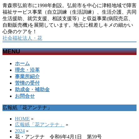
青森県弘前市に1998年創設。弘前市を中心に津軽地域で障害
福祉サービス事業（自立訓練（生活訓練）、生活介護、共同
生活援助、就労支援、相談支援等）と収益事業(病院売店、
自動販売機)を展開しています。地元に根差しキメの細かい
心身のケアを！
社会福祉法人・花
MENU
メ
ホーム
ニ
理念・沿革
ュ
事業所紹介
ー
苦情の受付
を
助成金・補助金
飛
お問合せ
ば
広報紙「花アンテナ」
す
HOME
»
広報紙「花アンテナ」
»
2024
»
花・アンテナ 令和6年4月1日 第59号