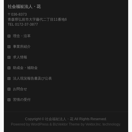
社会福祉法人・花
〒036-8373
青森県弘前市大字藤代二丁目11番地6
TEL 0172-37-3877
理念・沿革
事業所紹介
求人情報
助成金・補助金
法人現況報告書及び公表
お問合せ
苦情の受付
Copyright ©
社会福祉法人・花
All Rights Reserved.
Powered by
WordPress
&
BizVektor Theme
by
Vektor,Inc.
technology.