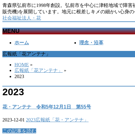
青森県弘前市に1998年創設。弘前市を中心に津軽地域で障
販売機)を展開しています。地元に根差しキメの細かい心身の
社会福祉法人・花
MENU
メ
ホーム
理念・沿革
ニ
広報紙「花アンテナ」
ュ
ー
HOME
»
を
広報紙「花アンテナ」
»
飛
2023
ば
す
2023
花・アンテナ 令和5年12月1日 第55号
2023-12-01
2023
広報紙「花・アンテナ」
この記事を読む